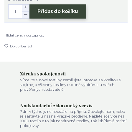
Přidat do košíku
Hlídat cenu / dostupnost
Do oblíbených
Záruka spokojenosti
Víme, že si nové rostliny zamilujete, protože za kvalitou si
stojíme, a všechny rostliny osobně vybíráme u našich
prověřených dodavatelů.
Nadstandartní zákaznický servis
7 dní v týdnu jsme neustále na příjmu. Zavolejte nám, nebo
se zastavte u nás na Pražské prodejně. Najdete zde více než
1000 rostlin a to jak nenáročné rostliny, tak i sbírkové raritní
pokojovky.