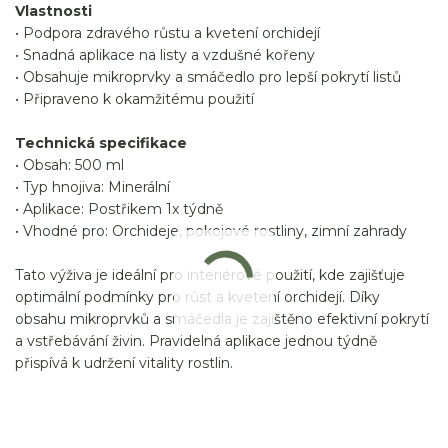
Vlastnosti
• Podpora zdravého růstu a kvetení orchidejí
• Snadná aplikace na listy a vzdušné kořeny
• Obsahuje mikroprvky a smáčedlo pro lepší pokrytí listů
• Připraveno k okamžitému použití
Technická specifikace
• Obsah: 500 ml
• Typ hnojiva: Minerální
• Aplikace: Postřikem 1x týdně
• Vhodné pro: Orchideje, pokojové rostliny, zimní zahrady
Tato výživa je ideální pro interiérové použití, kde zajišťuje
optimální podmínky pro růst a kvetení orchidejí. Díky
obsahu mikroprvků a smáčedla je zajištěno efektivní pokrytí
a vstřebávání živin. Pravidelná aplikace jednou týdně
přispívá k udržení vitality rostlin.