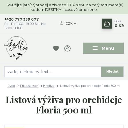
Využijte jarní výprodej a získejte 10 % slevu na celý sortiment s
kódem DESITKA – časově omezeno.
+420 777 339 077
0
ks
CZK
Po - Pa 11.00 - 19.00 So - Ne
0 Kč
12.00 - 18.00
Menu
Hledat
Úvod
Příslušenství
Hnojiva
Listová výživa pro orchideje Floria 500 ml
Listová výživa pro orchideje
Floria 500 ml