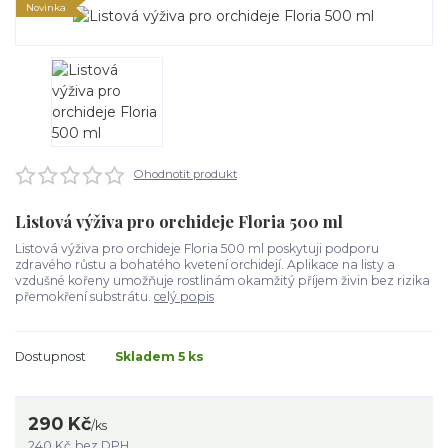
Novinka
Ohodnotit produkt
Listová výživa pro orchideje Floria 500 ml
Listová výživa pro orchideje Floria 500 ml poskytuji podporu
zdravého růstu a bohatého kvetení orchidejí. Aplikace na listy a
vzdušné kořeny umožňuje rostlinám okamžitý příjem živin bez rizika
přemokření substrátu.
celý popis
Dostupnost
Skladem 5 ks
290 Kč
/
ks
240 Kč
bez DPH