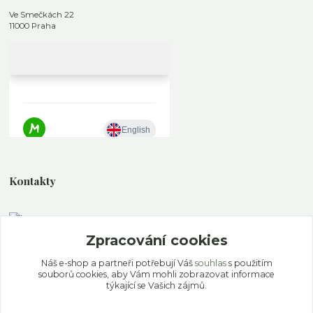
Ve Smečkách 22
11000 Praha
Kontakty
Zpracování cookies
+420 777 339 077
Po - Pa 11.00 - 19.00 So - Ne 12.00 - 18.00
Náš e-shop a partneři potřebují Váš
souhlas
s použitím
souborů cookies, aby Vám mohli zobrazovat informace
info@ekoaloe.cz
týkající se Vašich zájmů.