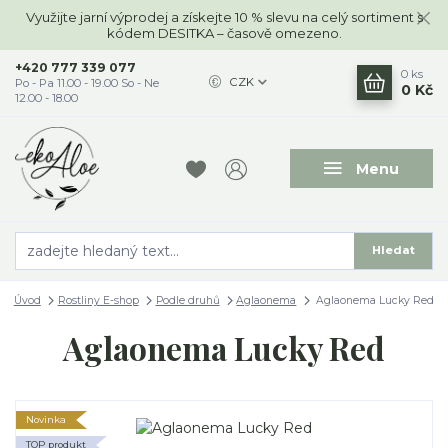
Využijte jarní výprodej a získejte 10 % slevu na celý sortiment s
kódem DESITKA – časově omezeno.
+420 777 339 077
0
ks
CZK
Po - Pa 11.00 - 19.00 So - Ne
0 Kč
12.00 - 18.00
Menu
Hledat
Úvod
Rostliny E-shop
Podle druhů
Aglaonema
Aglaonema Lucky Red
Aglaonema Lucky Red
Novinka
TOP produkt