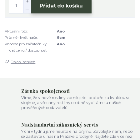
Přidat do košíku
Aktuálni foto:
Ano
Průměr květinače:
9cm
Vhodné pro začátečníky:
Ano
Hlídat cenu / dostupnost
Do oblíbených
Záruka spokojenosti
Víme, že si nové rostliny zamilujete, protože za kvalitou si
stojíme, a všechny rostliny osobně vybíráme u našich
prověřených dodavatelů.
Nadstandartní zákaznický servis
7 dní v týdnu jsme neustále na příjmu. Zavolejte nám, nebo
se zastavte u nás na Pražské prodejně. Najdete zde více než