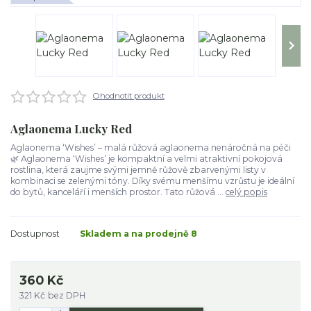
Ohodnotit produkt
Aglaonema Lucky Red
Aglaonema ‘Wishes’ – malá růžová aglaonema nenáročná na péči
🌿 Aglaonema ‘Wishes’ je kompaktní a velmi atraktivní pokojová
rostlina, která zaujme svými jemně růžově zbarvenými listy v
kombinaci se zelenými tóny. Díky svému menšímu vzrůstu je ideální
do bytů, kanceláří i menších prostor. Tato růžová ...
celý popis
Dostupnost
Skladem a na prodejně 8
360 Kč
321 Kč
bez DPH