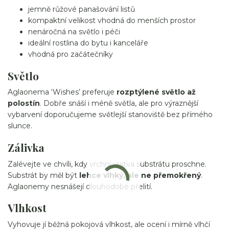
jemně růžové panašování listů
kompaktní velikost vhodná do menších prostor
nenáročná na světlo i péči
ideální rostlina do bytu i kanceláře
vhodná pro začátečníky
Světlo
Aglaonema ‘Wishes’ preferuje
rozptýlené světlo až
polostín
. Dobře snáší i méně světla, ale pro výraznější
vybarvení doporučujeme světlejší stanoviště bez přímého
slunce.
Zálivka
Zalévejte ve chvíli, kdy vrchní vrstva substrátu proschne.
Substrát by měl být
lehce vlhký, ale ne přemokřený
.
Aglaonemy nesnášejí dlouhodobé přelití.
Vlhkost
Vyhovuje jí běžná pokojová vlhkost, ale ocení i mírně vlhčí