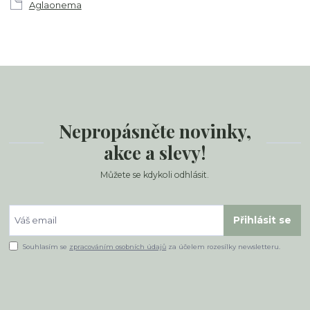
Aglaonema
Nepropásněte novinky,
akce a slevy!
Můžete se kdykoli odhlásit.
Přihlásit se
Souhlasím se
zpracováním osobních údajů
za účelem rozesílky newsletteru.