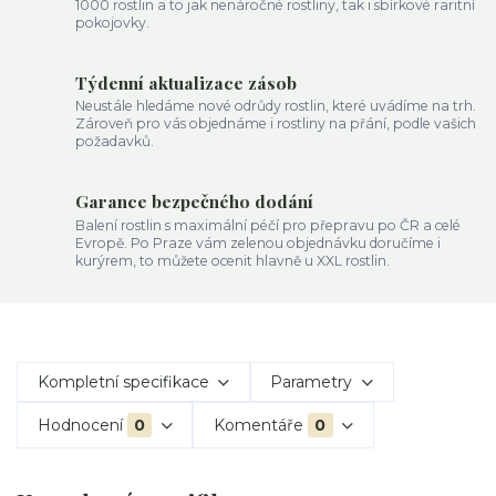
1000 rostlin a to jak nenáročné rostliny, tak i sbírkové raritní
pokojovky.
Týdenní aktualizace zásob
Neustále hledáme nové odrůdy rostlin, které uvádíme na trh.
Zároveň pro vás objednáme i rostliny na přání, podle vašich
požadavků.
Garance bezpečného dodání
Balení rostlin s maximální péčí pro přepravu po ČR a celé
Evropě. Po Praze vám zelenou objednávku doručíme i
kurýrem, to můžete ocenit hlavně u XXL rostlin.
Kompletní specifikace
Parametry
Hodnocení
0
Komentáře
0