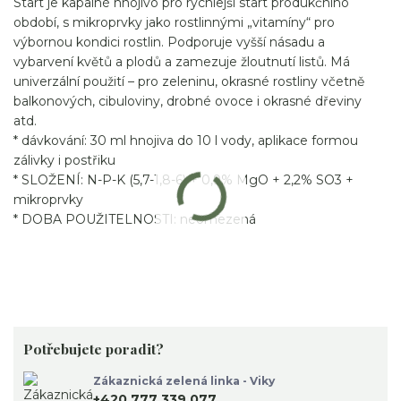
Start je kapalné hnojivo pro rychlejší start produkčního
období, s mikroprvky jako rostlinnými „vitamíny“ pro
výbornou kondici rostlin. Podporuje vyšší násadu a
vybarvení květů a plodů a zamezuje žloutnutí listů. Má
univerzální použití – pro zeleninu, okrasné rostliny včetně
balkonových, cibuloviny, drobné ovoce i okrasné dřeviny
atd.
* dávkování: 30 ml hnojiva do 10 l vody, aplikace formou
zálivky i postřiku
* SLOŽENÍ: N-P-K (5,7-1,8-6) + 0,9% MgO + 2,2% SO3 +
mikroprvky
* DOBA POUŽITELNOSTI: neomezená
Potřebujete poradit?
Zákaznická zelená linka - Viky
+420 777 339 077