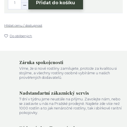
Přidat do košíku
Hlídat cenu / dostupnost
Do oblíbených
Záruka spokojenosti
Víme, že si nové rostliny zamilujete, protože za kvalitou si
stojíme, a všechny rostliny osobně vybíráme u našich
prověřených dodavatelů.
Nadstandartní zákaznický servis
7 dní v týdnu jsme neustále na příjmu. Zavolejte nám, nebo
se zastavte u nás na Pražské prodejně. Najdete zde více než
1000 rostlin a to jak nenáročné rostliny, tak i sbírkové raritní
pokojovky.