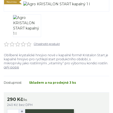
Novinka
Ohodnotit produkt
Oblíbené krystalické hnojivo nově v kapalné formě! Kristalon Start je
kapalné hnojivo pro rychlejší start produkčního období, s
mikroprvky jako rostlinnými „vitamíny“ pro výbornou kondici rostlin.
celý popis
Dostupnost
Skladem a na prodejně 3 ks
290 Kč
/
ks
240 Kč
bez DPH