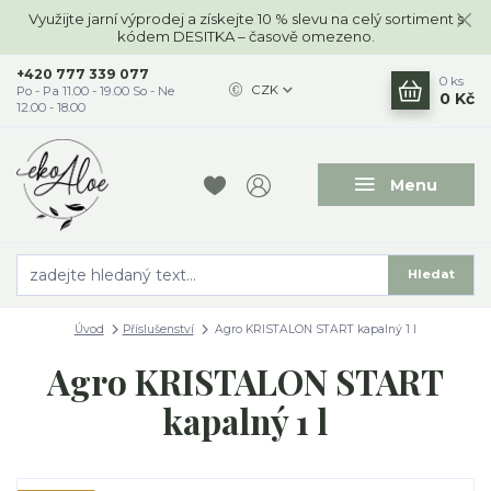
Využijte jarní výprodej a získejte 10 % slevu na celý sortiment s
kódem DESITKA – časově omezeno.
+420 777 339 077
0
ks
CZK
Po - Pa 11.00 - 19.00 So - Ne
0 Kč
12.00 - 18.00
Menu
Hledat
Úvod
Příslušenství
Agro KRISTALON START kapalný 1 l
Agro KRISTALON START
kapalný 1 l