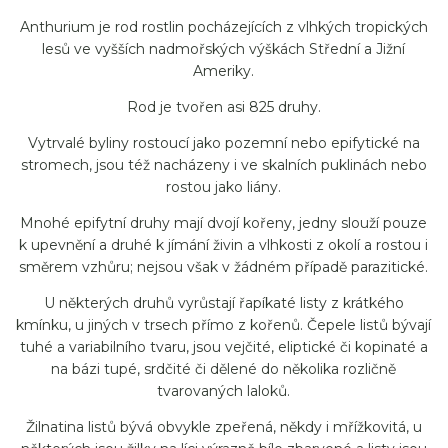
Anthurium je rod rostlin pocházejících z vlhkých tropických
lesů ve vyšších nadmořských výškách Střední a Jižní
Ameriky.
Rod je tvořen asi 825 druhy.
Vytrvalé byliny rostoucí jako pozemní nebo epifytické na
stromech, jsou též nacházeny i ve skalních puklinách nebo
rostou jako liány.
Mnohé epifytní druhy mají dvojí kořeny, jedny slouží pouze
k upevnění a druhé k jímání živin a vlhkosti z okolí a rostou i
směrem vzhůru; nejsou však v žádném případě parazitické.
U některých druhů vyrůstají řapíkaté listy z krátkého
kmínku, u jiných v trsech přímo z kořenů. Čepele listů bývají
tuhé a variabilního tvaru, jsou vejčité, eliptické či kopinaté a
na bázi tupé, srdčité či dělené do několika rozličně
tvarovaných laloků.
Žilnatina listů bývá obvykle zpeřená, někdy i mřížkovitá, u