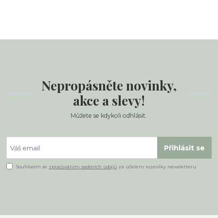
Nepropásněte novinky,
akce a slevy!
Můžete se kdykoli odhlásit.
Přihlásit se
Souhlasím se
zpracováním osobních údajů
za účelem rozesílky newsletteru.