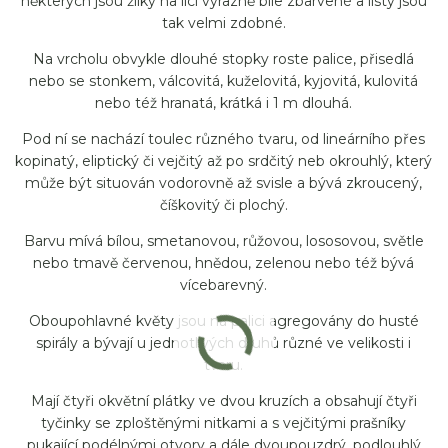
některých jsou žilky na líci výrazně bíle zbarvené a listy jsou
tak velmi zdobné.
Na vrcholu obvykle dlouhé stopky roste palice, přisedlá
nebo se stonkem, válcovitá, kuželovitá, kyjovitá, kulovitá
nebo též hranatá, krátká i 1 m dlouhá.
Pod ní se nachází toulec různého tvaru, od lineárního přes
kopinatý, eliptický či vejčitý až po srdčitý neb okrouhlý, který
může být situován vodorovně až svisle a bývá zkroucený,
číškovitý či plochý.
Barvu mívá bílou, smetanovou, růžovou, lososovou, světle
nebo tmavě červenou, hnědou, zelenou nebo též bývá
vícebarevný.
Oboupohlavné květy jsou na palici agregovány do husté
spirály a bývají u jednotlivých druhů různé ve velikosti i
tvaru.
Mají čtyři okvětní plátky ve dvou kruzích a obsahují čtyři
tyčinky se zploštěnými nitkami a s vejčitými prašníky
pukající podélnými otvory a dále dvoupouzdrý, podlouhlý