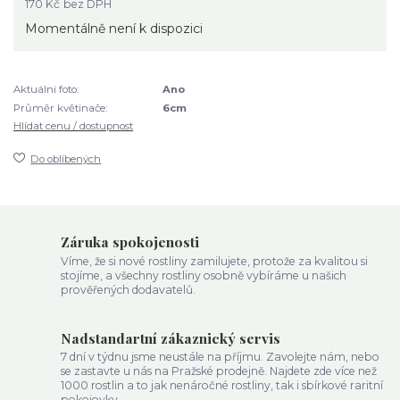
170 Kč
bez DPH
Momentálně není k dispozici
Aktuálni foto:
Ano
Průměr květinače:
6cm
Hlídat cenu / dostupnost
Do oblíbených
Záruka spokojenosti
Víme, že si nové rostliny zamilujete, protože za kvalitou si
stojíme, a všechny rostliny osobně vybíráme u našich
prověřených dodavatelů.
Nadstandartní zákaznický servis
7 dní v týdnu jsme neustále na příjmu. Zavolejte nám, nebo
se zastavte u nás na Pražské prodejně. Najdete zde více než
1000 rostlin a to jak nenáročné rostliny, tak i sbírkové raritní
pokojovky.