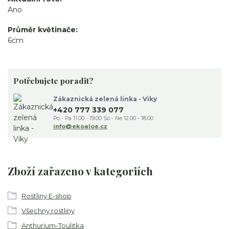
Ano
Průměr květinače
6cm
Potřebujete poradit?
Zákaznická zelená linka - Viky
+420 777 339 077
Po - Pa 11.00 - 19.00 So - Ne 12.00 - 18.00
info@ekoaloe.cz
Zboží zařazeno v kategoriích
Rostliny E-shop
Všechny rostliny
Anthurium-Toulitka