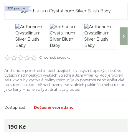
TOP produkt
Ohodnotit produkt
Anthurium je rod rostlin pocházejících z vlhkých tropických lesů ve
vyšších nadmořských výškách Střední a Jižní Ameriky.Rod je tvořen
asi 825 druhy.Vytrvalé byliny rostoucí jako pozemní nebo epifytické
na stromech, jsou též nacházeny i ve skalních puklinách nebo rostou
jako liány.Mnohé epifytní druh...
celý popis
Dostupnost
Dočasně vyprodáno
190 Kč