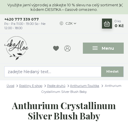
Využijte jarní výprodej a získejte 10 % slevu na celý sortiment s
kódem DESITKA – časově omezeno.
+420 777 339 077
0
ks
CZK
Po - Pa 11.00 - 19.00 So - Ne
0 Kč
12.00 - 18.00
Menu
Hledat
Úvod
Rostliny E-shop
Podle druhů
Anthurium-Toulitka
Anthurium
Crystallinum Silver Blush Baby
Anthurium Crystallinum
Silver Blush Baby