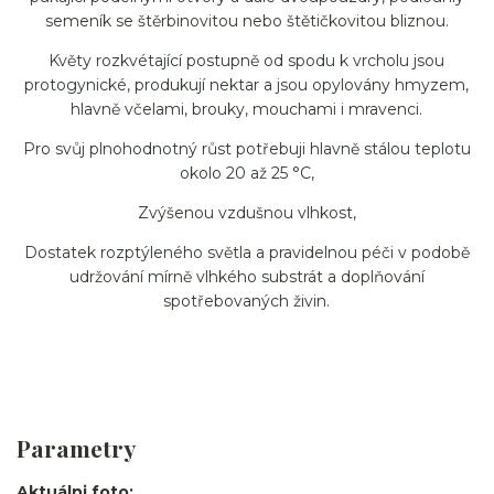
semeník se štěrbinovitou nebo štětičkovitou bliznou.
Květy rozkvétající postupně od spodu k vrcholu jsou
protogynické, produkují nektar a jsou opylovány hmyzem,
hlavně včelami, brouky, mouchami i mravenci.
Pro svůj plnohodnotný růst potřebuji hlavně stálou teplotu
okolo 20 až 25 °C,
Zvýšenou vzdušnou vlhkost,
Dostatek rozptýleného světla a pravidelnou péči v podobě
udržování mírně vlhkého substrát a doplňování
spotřebovaných živin.
Parametry
Aktuálni foto