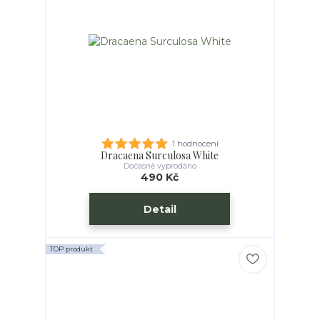
1 hodnocení
Dracaena Surculosa White
Dočasně vyprodáno
490 Kč
Detail
TOP produkt