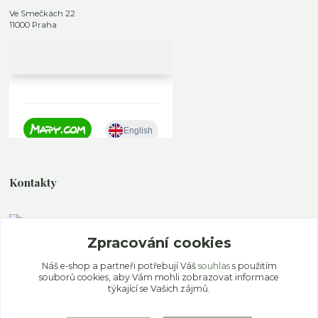
Ve Smečkách 22
11000 Praha
Kontakty
Zpracování cookies
+420 777 339 077
Po - Pa 11.00 - 19.00 So - Ne 12.00 - 18.00
Náš e-shop a partneři potřebují Váš
souhlas
s použitím
souborů cookies, aby Vám mohli zobrazovat informace
info@ekoaloe.cz
týkající se Vašich zájmů.