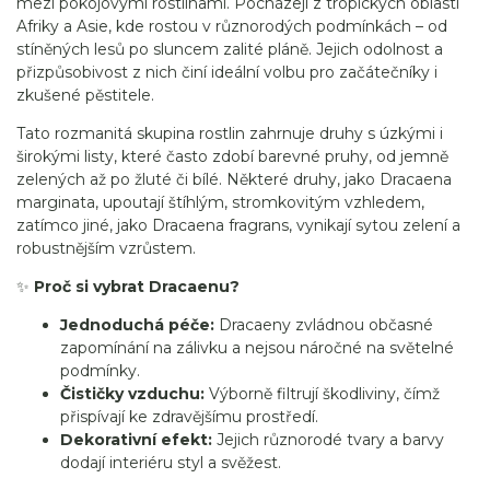
mezi pokojovými rostlinami. Pocházejí z tropických oblastí
Afriky a Asie, kde rostou v různorodých podmínkách – od
stíněných lesů po sluncem zalité pláně. Jejich odolnost a
přizpůsobivost z nich činí ideální volbu pro začátečníky i
zkušené pěstitele.
Tato rozmanitá skupina rostlin zahrnuje druhy s úzkými i
širokými listy, které často zdobí barevné pruhy, od jemně
zelených až po žluté či bílé. Některé druhy, jako Dracaena
marginata, upoutají štíhlým, stromkovitým vzhledem,
zatímco jiné, jako Dracaena fragrans, vynikají sytou zelení a
robustnějším vzrůstem.
✨
Proč si vybrat Dracaenu?
Jednoduchá péče:
Dracaeny zvládnou občasné
zapomínání na zálivku a nejsou náročné na světelné
podmínky.
Čističky vzduchu:
Výborně filtrují škodliviny, čímž
přispívají ke zdravějšímu prostředí.
Dekorativní efekt:
Jejich různorodé tvary a barvy
dodají interiéru styl a svěžest.