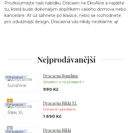
Prozkoumejte naši nabídku Dracaen na EkoAloe a najděte
tu, která bude dokonalým doplňkem vašeho domova nebo
kanceláře. Ať už sáhnete po klasice, nebo se rozhodnete
pro odvážnější design, Dracaena vás nikdy nezklame. 🌿
Nejprodávanější
Dracaena Sunshine
TOP produkt
Skladem a na prodejně 1
990 Kč
1.
Dracaena Rikki XL
TOP produkt
Dočasně vyprodáno
1 690 Kč
2.
Dracaena Rikki
TOP produkt