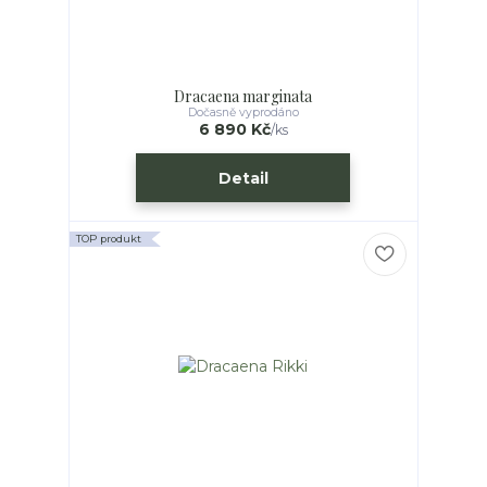
Dracaena marginata
Dočasně vyprodáno
6 890 Kč
/
ks
Detail
TOP produkt