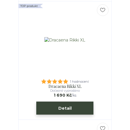
TOP produkt
1 hodnocení
Dracaena Rikki XL
Dočasně vyprodáno
1 690 Kč
/
ks
Detail