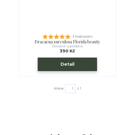
3 hodnocení
Dracaena surculosa Florida beauty
Dočasně vyprodáno
390 Kč
Detail
strana
z 1