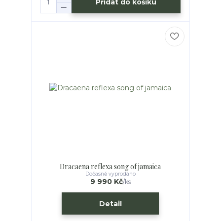
Přidat do košíku
Dracaena reflexa song of jamaica
Dočasně vyprodáno
9 990 Kč
/
ks
Detail