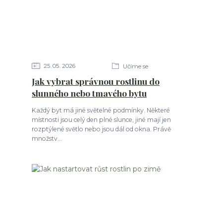
25
05
2026
Učíme se
Jak vybrat správnou rostlinu do
slunného nebo tmavého bytu
Každý byt má jiné světelné podmínky. Některé
místnosti jsou celý den plné slunce, jiné mají jen
rozptýlené světlo nebo jsou dál od okna. Právě
množstv...