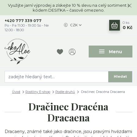
Využijte jarní výprodej a získejte 10 % slevu na celý sortiment s
kódem DESITKA – časově omezeno.
+420 777 339 077
0
ks
CZK
Po - Pa 11.00 - 19.00 So - Ne
0 Kč
12.00 - 18.00
Menu
Hledat
Úvod
Rostliny E-shop
Podle druhů
Dračinec Dracéna Dracaena
Dračinec Dracéna
Dracaena
Dracaeny, známé také jako dračince, jsou pravými hvězdami