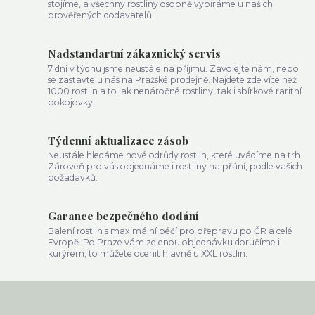
stojíme, a všechny rostliny osobně vybíráme u našich
prověřených dodavatelů.
Nadstandartní zákaznický servis
7 dní v týdnu jsme neustále na příjmu. Zavolejte nám, nebo
se zastavte u nás na Pražské prodejně. Najdete zde více než
1000 rostlin a to jak nenáročné rostliny, tak i sbírkové raritní
pokojovky.
Týdenní aktualizace zásob
Neustále hledáme nové odrůdy rostlin, které uvádíme na trh.
Zároveň pro vás objednáme i rostliny na přání, podle vašich
požadavků.
Garance bezpečného dodání
Balení rostlin s maximální péčí pro přepravu po ČR a celé
Evropě. Po Praze vám zelenou objednávku doručíme i
kurýrem, to můžete ocenit hlavně u XXL rostlin.