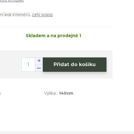
tit produkt
í král interiérů.
celý popis
Skladem a na prodejně 1
Přidat do košíku
m
Výška:
140cm