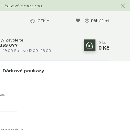
KA – časově omezeno.
CZK
Přihlášení
dy? Zavolejte.
0
ks
 339 077
0 Kč
 - 19.00 So - Ne 12.00 - 18.00
Dárkové poukazy
nku