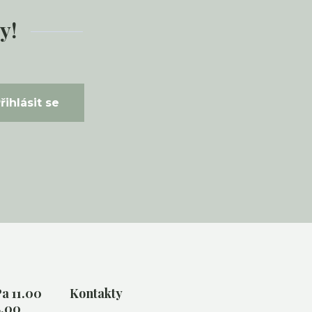
y!
řihlásit se
a 11.00
Kontakty
8.00