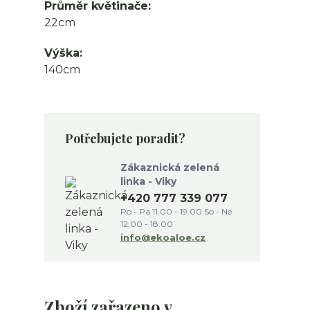
Průměr květinače
22cm
Výška
140cm
Potřebujete poradit?
Zákaznická zelená
linka - Viky
+420 777 339 077
Po - Pa 11.00 - 19.00 So - Ne
12.00 - 18.00
info@ekoaloe.cz
Zboží zařazeno v