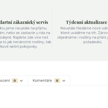
artní zákaznický servis
Týdenní aktualizace
ýdnu jsme neustále na příjmu.
Neustále hledáme nové odrůd
ám, nebo se zastavte u nás na
které uvádíme na trh. Zárov
odejně. Najdete zde více než
objednáme i rostliny na přání,
 a to jak nenáročné rostliny, tak
požadavků.
írkové raritní pokojovky.
ocení
Komentáře
0
0