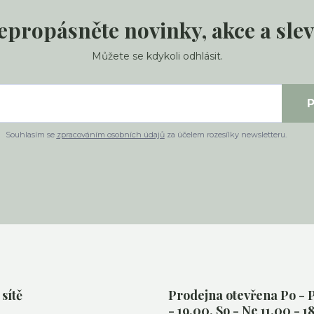
epropásněte novinky, akce a slev
Můžete se kdykoli odhlásit.
P
Souhlasím se
zpracováním osobních údajů
za účelem rozesílky newsletteru.
 sítě
Prodejna otevřena Po - P
- 19.00. So - Ne 11.00 - 1