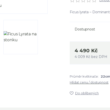
Ohodno
Ficus lyrata – Dominantn
Dostupnost
4 490 Kč
4 009 Kč
bez DPH
Průměr květinače:
22c
Hlídat cenu / dostupnost
Do oblíbených