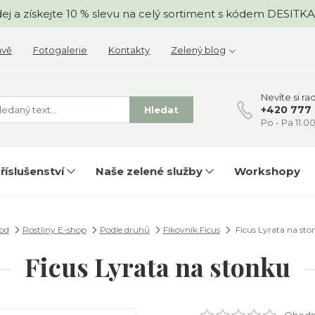
odej a získejte 10 % slevu na celý sortiment s kódem DESIT
avě
Fotogalerie
Kontakty
Zelený blog
Nevíte si ra
+420 777
Hledat
Po - Pa 11.00
říslušenství
Naše zelené služby
Workshopy
od
Rostliny E-shop
Podle druhů
Fíkovník Ficus
Ficus Lyrata na sto
Ficus Lyrata na stonku