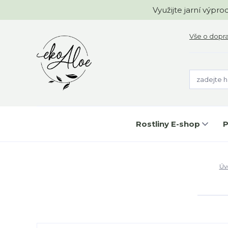
Využijte jarní výpr
Vše o dopr
Rostliny E-shop
P
Úv