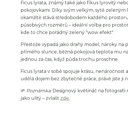
Ficus lyrata, známý také jako fíkus lyrovitý n
pokojovkami. Díky svým velkým, sytě zeleným l
okamžitě stává středobodem každého prostoru.
působivých rozměrů – ideální volba pro prostor
kde to chce pořádný zelený "wow efekt".
Přestože vypadá jako drahý model, nároky na p
přímého slunce, běžná pokojová teplota mu nap
jednou za čas, když půda trochu proschne.
Ficus lyrata v sobě spojuje krásu, nenáročnost a
udělá dojem bez zbytečné práce, právě jste ji na
🌱
Poznámka:
Designový květináč na fotografii 
jako ulitý – zvlašt
zde.