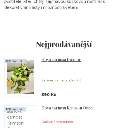
pěstitele, kteří chtějí zajímavou sbírkovou rostlinu s
dekorativními listy i možností kvetení.
Nejprodávanější
Hoya carnosa tricolor
TOP produkt
Skladem a na prodejně 5
1.
390 Kč
Hoya carnosa Krimson Queen
TOP produkt
Dočasně vyprodáno