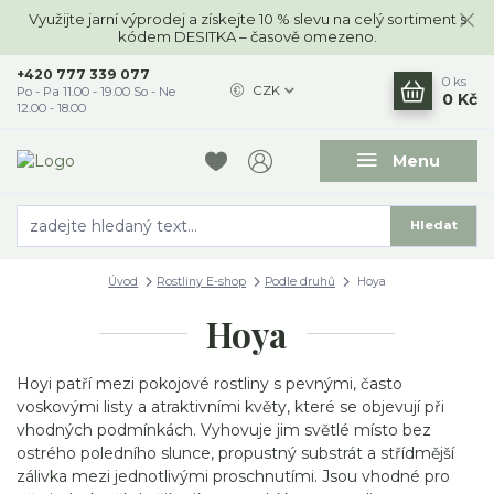
Využijte jarní výprodej a získejte 10 % slevu na celý sortiment s
kódem DESITKA – časově omezeno.
+420 777 339 077
0
ks
CZK
Po - Pa 11.00 - 19.00 So - Ne
0 Kč
12.00 - 18.00
Menu
Hledat
Úvod
Rostliny E-shop
Podle druhů
Hoya
Hoya
Hoyi patří mezi pokojové rostliny s pevnými, často
voskovými listy a atraktivními květy, které se objevují při
vhodných podmínkách. Vyhovuje jim světlé místo bez
ostrého poledního slunce, propustný substrát a střídmější
zálivka mezi jednotlivými proschnutími. Jsou vhodné pro