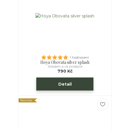
1 hodnocení
Hoya Obovata silver splash
Skladem a na prodejně
790 Kč
Detail
Novinka