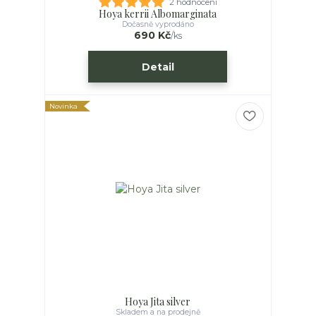
2 hodnocení
Hoya kerrii Albomarginata
Dočasně vyprodáno
690 Kč
/
ks
Detail
Novinka
Hoya Jita silver
Skladem a na prodejně