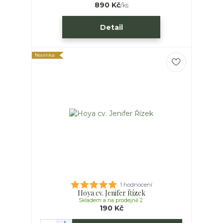
890 Kč
/
ks
Detail
Novinka
1 hodnocení
Hoya cv. Jenifer Řízek
Skladem a na prodejně 2
190 Kč