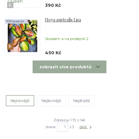
390 Kč
2.
Hoya australis Lisa
TOP produkt
Skladem a na prodejně 2
3.
450 Kč
zobrazit více produktů
Nejnovější
Nejlevnější
Nejdražší
Zobrazuji 1-72 z 146
strana
z 3
další