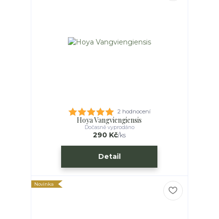
2 hodnocení
Hoya Vangviengiensis
Dočasně vyprodáno
290 Kč
/
ks
Detail
Novinka