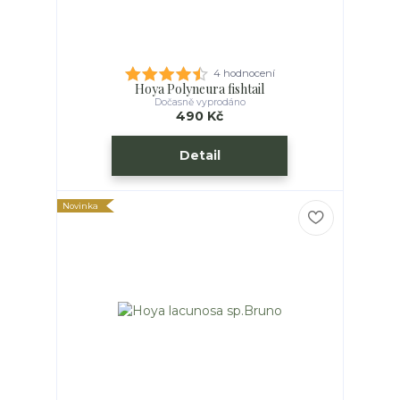
4 hodnocení
Hoya Polyneura fishtail
Dočasně vyprodáno
490 Kč
Detail
Novinka