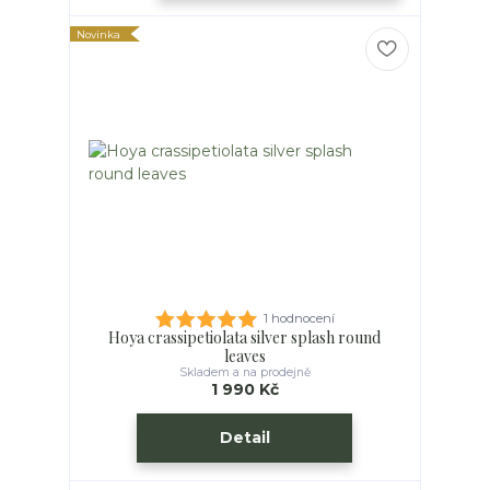
Novinka
1 hodnocení
Hoya crassipetiolata silver splash round
leaves
Skladem a na prodejně
1 990 Kč
Detail