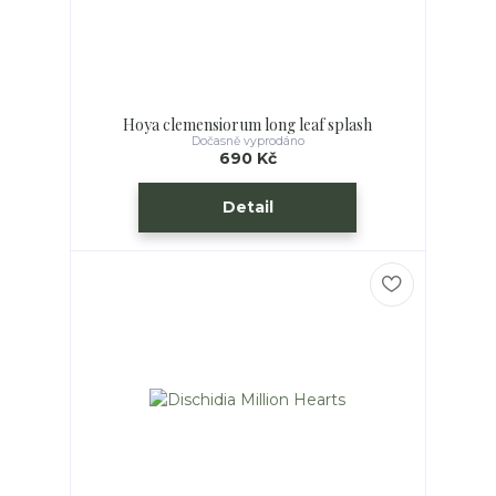
Hoya clemensiorum long leaf splash
Dočasně vyprodáno
690 Kč
Detail