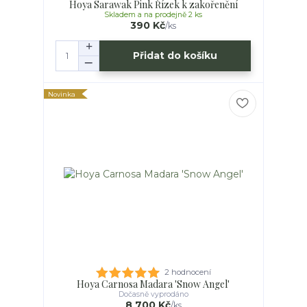
Hoya Sarawak Pink Řízek k zakořenění
Skladem a na prodejně 2 ks
390 Kč
/
ks
Přidat do košíku
Novinka
2 hodnocení
Hoya Carnosa Madara 'Snow Angel'
Dočasně vyprodáno
8 700 Kč
/
ks