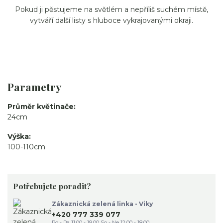
Pokud ji pěstujeme na světlém a nepříliš suchém místě,
vytváří další listy s hluboce vykrajovanými okraji.
Parametry
Průměr květinače
24cm
Výška
100-110cm
Potřebujete poradit?
Zákaznická zelená linka - Viky
+420 777 339 077
Po - Pa 11.00 - 19.00 So - Ne 12.00 - 18.00