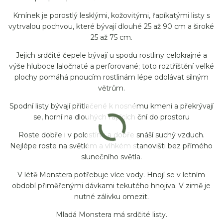
Kmínek je porostlý lesklými, kožovitými, řapíkatými listy s
vytrvalou pochvou, které bývají dlouhé 25 až 90 cm a široké
25 až 75 cm.
Jejich srdčité čepele bývají u spodu rostliny celokrajné a
výše hluboce laločnaté a perforované; toto roztříštění velké
plochy pomáhá pnoucím rostlinám lépe odolávat silným
větrům.
Spodní listy bývají přitlačené k nosnému kmeni a překrývají
se, horní na dlouhých řapících ční do prostoru
Roste dobře i v polostínu a dobře snáší suchý vzduch.
Nejlépe roste na světlém a vlhkém stanovišti bez přímého
slunečního světla.
V létě Monstera potřebuje více vody. Hnojí se v letním
období přiměřenými dávkami tekutého hnojiva. V zimě je
nutné zálivku omezit.
Mladá Monstera má srdčité listy.