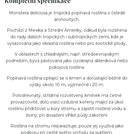
Kompletní specifikace
Monstera deliciosa je tropická popínavá rostlina z čeledě
áronovitých.
Pochází z Mexika a Střední Ameriky, odkud byla rozšířena
do řady dalších tropických i subtropických zemí, kde je
vysazována jako okrasná rostlina nebo pro exotické plody.
V oblastech s chladnějším, např. středoevropským
podnebím, bývá pěstována jako cizokrajná skleníková nebo
pokojová rostlina.
Popínavá rostlina opírající se o kmen a dorůstající běžně do
výšky okolo 10 m, výjimečně i 20 m.
Polodřevnatý, střídmě rozvětvený kmínek má četné
provazcovité, dolů visící vzdušné kořeny mající za úkol
rostlinu přidržovat u kůry stromu a zajistit rostlině vodu a
živiny, při dosažení vlhké půdy zakoření.
Rostlina na stromu neparazituje, pouze jej využívá jako
podporu při cestě svého vrcholu za světlem.