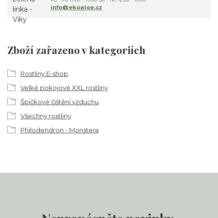
info@ekoaloe.cz
Zboží zařazeno v kategoriích
Rostliny E-shop
Velké pokojové XXL rostliny
Špičkové čištění vzduchu
Všechny rostliny
Philodendron - Monstera