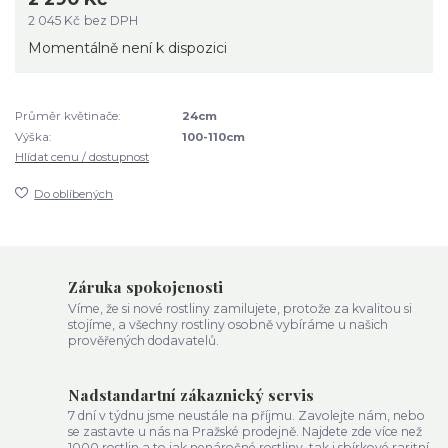
2 045 Kč
bez DPH
Momentálně není k dispozici
Průměr květinače:
24cm
Výška:
100-110cm
Hlídat cenu / dostupnost
Do oblíbených
Záruka spokojenosti
Víme, že si nové rostliny zamilujete, protože za kvalitou si
stojíme, a všechny rostliny osobně vybíráme u našich
prověřených dodavatelů.
Nadstandartní zákaznický servis
7 dní v týdnu jsme neustále na příjmu. Zavolejte nám, nebo
se zastavte u nás na Pražské prodejně. Najdete zde více než
1000 rostlin a to jak nenáročné rostliny, tak i sbírkové raritní