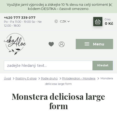
Využijte jarní výprodej a získejte 10 % slevu na celý sortiment s
kódem DESITKA – časově omezeno.
+420 777 339 077
0
ks
CZK
Po - Pa 11.00 - 19.00 So - Ne
0 Kč
12.00 - 18.00
Menu
Hledat
Úvod
Rostliny E-shop
Podle druhů
Philodendron - Monstera
Monstera
deliciosa large form
Monstera deliciosa large
form