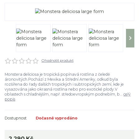
Ohodnotit produkt
Monstera deliciosa je tropická popínavá rostlina z čeledě
áronovitých.Pochází z Mexika a Střední Ameriky, odkud byla
rozšířena do řady dalších tropických i subtropických zemí, kde je
vysazována jako okrasná rostlina nebo pro exotické plody.V
oblastech s chladnějším, např. středoevropským podnebím, b...
celý
popis
Dostupnost
Dočasně vyprodáno
2 290 Kč