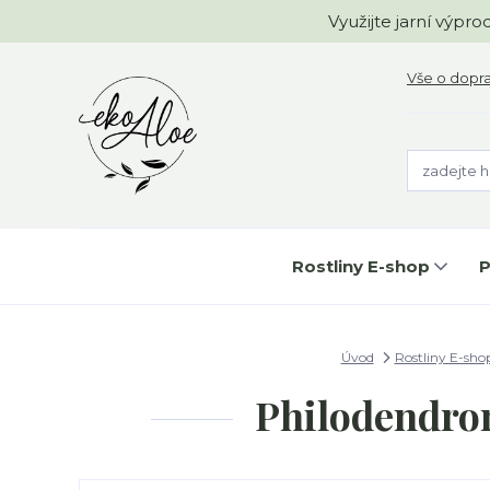
Využijte jarní výpr
Vše o dopr
Rostliny E-shop
P
Úvod
Rostliny E-sho
Philodendron