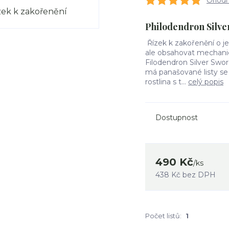
Ohodno
Philodendron Silve
Řízek k zakořenění o j
ale obsahovat mechanic
Filodendron Silver Swo
má panašované listy se
rostlina s t...
celý popis
Dostupnost
490 Kč
/
ks
438 Kč
bez DPH
Počet listů:
1