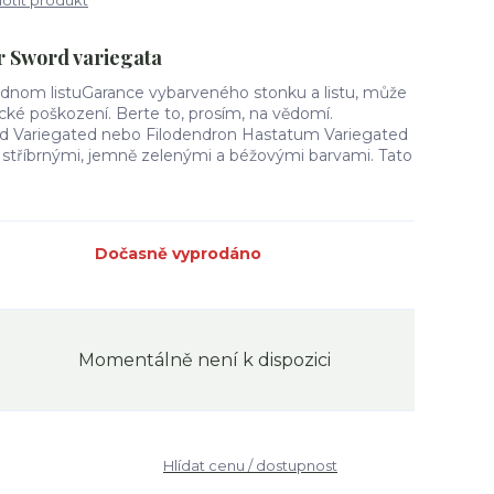
tit produkt
r Sword variegata
ednom listuGarance vybarveného stonku a listu, může
ké poškození. Berte to, prosím, na vědomí.
rd Variegated nebo Filodendron Hastatum Variegated
 stříbrnými, jemně zelenými a béžovými barvami. Tato
Dočasně vyprodáno
Momentálně není k dispozici
Hlídat cenu / dostupnost