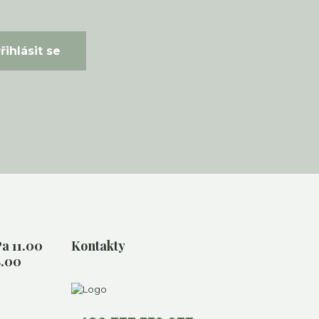
řihlásit se
a 11.00
Kontakty
8.00