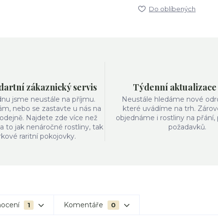
Do oblíbených
artní zákaznický servis
Týdenní aktualizace
ýdnu jsme neustále na příjmu.
Neustále hledáme nové odrůd
ám, nebo se zastavte u nás na
které uvádíme na trh. Zárov
odejně. Najdete zde více než
objednáme i rostliny na přání,
 a to jak nenáročné rostliny, tak
požadavků.
írkové raritní pokojovky.
ocení
Komentáře
1
0