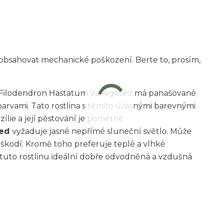
 obsahovat mechanické poškození. Berte to, prosím,
Filodendron Hastatum Variegated má panašované
barvami. Tato rostlina s těmito úžasnými barevnými
ílie a její pěstování je poměrně
ted
vyžaduje jasné nepřímé sluneční světlo. Může
 poškodí. Kromě toho preferuje teplé a vlhké
ro tuto rostlinu ideální dobře odvodněná a vzdušná