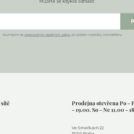
Můžete se kdykoli odhlásit.
P
Souhlasím se
zpracováním osobních údajů
za účelem rozesílky newsletteru.
 sítě
Prodejna otevřena Po - P
- 19.00. So - Ne 11.00 - 1
Ve Smečkách 22
11000 Praha