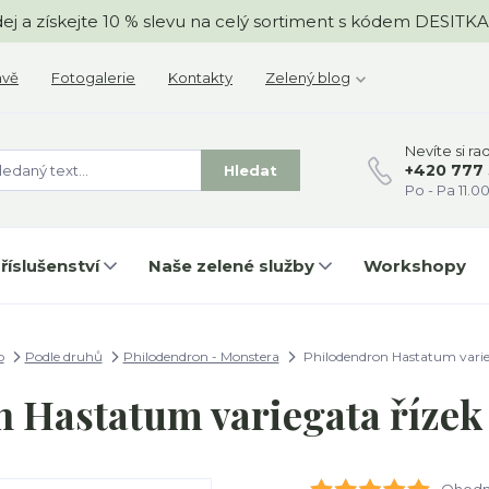
odej a získejte 10 % slevu na celý sortiment s kódem DESIT
avě
Fotogalerie
Kontakty
Zelený blog
Nevíte si ra
+420 777
Hledat
Po - Pa 11.00
říslušenství
Naše zelené služby
Workshopy
p
Podle druhů
Philodendron - Monstera
Philodendron Hastatum varie
 Hastatum variegata řízek