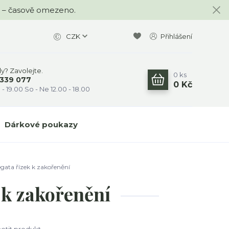
KA – časově omezeno.
CZK
Přihlášení
dy? Zavolejte.
0
ks
 339 077
0 Kč
 - 19.00 So - Ne 12.00 - 18.00
Dárkové poukazy
gata řízek k zakořenění
 k zakořenění