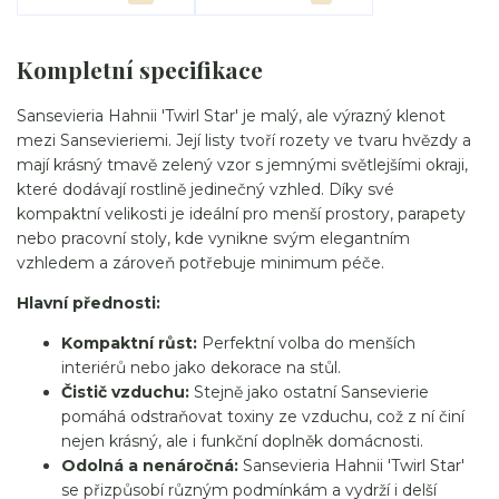
Kompletní specifikace
Sansevieria Hahnii 'Twirl Star' je malý, ale výrazný klenot
mezi Sansevieriemi. Její listy tvoří rozety ve tvaru hvězdy a
mají krásný tmavě zelený vzor s jemnými světlejšími okraji,
které dodávají rostlině jedinečný vzhled. Díky své
kompaktní velikosti je ideální pro menší prostory, parapety
nebo pracovní stoly, kde vynikne svým elegantním
vzhledem a zároveň potřebuje minimum péče.
Hlavní přednosti:
Kompaktní růst:
Perfektní volba do menších
interiérů nebo jako dekorace na stůl.
Čistič vzduchu:
Stejně jako ostatní Sansevierie
pomáhá odstraňovat toxiny ze vzduchu, což z ní činí
nejen krásný, ale i funkční doplněk domácnosti.
Odolná a nenáročná:
Sansevieria Hahnii 'Twirl Star'
se přizpůsobí různým podmínkám a vydrží i delší