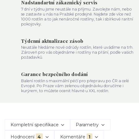
Nadstandartní zákaznický servis
7 dní v týdnu jsme neustále na příjmu. Zavolejte nám, nebo
se zastavte u nás na Pražské prodejně. Najdete zde více než
1000 rostlin a to jak nenáročné rostliny, tak i sbírkové raritní
pokojovky.
Týdenní aktualizace zásob
Neustále hledáme nové odrůdy rostlin, které uvádíme na trh.
Zároveň pro vás objednáme i rostliny na přání, podle vašich
požadavků.
Garance bezpečného dodání
Balení rostlin s maximální péčí pro přepravu po ČR a celé
Evropě. Po Praze vám zelenou objednávku doručíme i
kurýrem, to můžete ocenit hlavně u XXL rostlin.
Kompletní specifikace
Parametry
Hodnocení
4
Komentáře
1