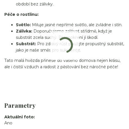
období bez zálivky.
Péče o rostlinu:
Světlo:
Miluje jasné nepřímé světlo, ale zvládne i stín.
Zálivka:
Doporučujeme zalévat střídmě, když je
substrát zcela suchý. Přemokření jí škodí.
Substrát:
Pro zdravý růst použijte propustný substrát,
jako je naše směs pro sukulenty.
Tato malá hvězda přinese do vašeho domova nejen krásu,
ale i čistší vzduch a radost z pěstování bez náročné péče!
Parametry
Aktuálni foto
Ano