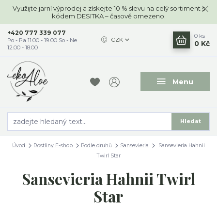
Využijte jarní výprodej a získejte 10 % slevu na celý sortiment s
kódem DESITKA – časově omezeno.
+420 777 339 077
0
ks
CZK
Po - Pa 11.00 - 19.00 So - Ne
0 Kč
12.00 - 18.00
Menu
Hledat
Úvod
Rostliny E-shop
Podle druhů
Sansevieria
Sansevieria Hahnii
Twirl Star
Sansevieria Hahnii Twirl
Star