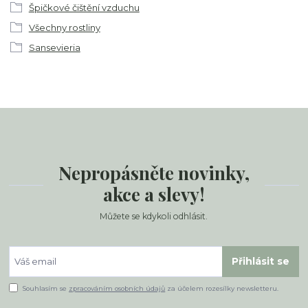
Špičkové čištění vzduchu
Všechny rostliny
Sansevieria
Nepropásněte novinky,
akce a slevy!
Můžete se kdykoli odhlásit.
Přihlásit se
Souhlasím se
zpracováním osobních údajů
za účelem rozesílky newsletteru.