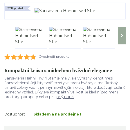
TOP produkt
Ohodnotit produkt
Kompaktní krása s nádechem hvězdné elegance
Sansevieria Hahnii 'Twirl Star' je malý, ale výrazný klenot mezi
Sansevieriemi. Její listy tvoří rozety ve tvaru hvězdy a mají krásný
tmavě zelený vzor s jemnými světlejšími okraji, které dodávají rostlině
jedinečný vzhled. Díky své kompaktní velikosti je ideální pro menší
prostory, parapety nebo pr...
celý popis
Dostupnost
Skladem a na prodejně 1