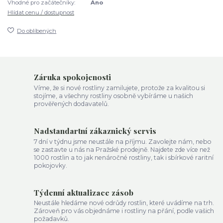
Vhodné pro začátečníky:
Ano
Hlídat cenu / dostupnost
Do oblíbených
Záruka spokojenosti
Víme, že si nové rostliny zamilujete, protože za kvalitou si
stojíme, a všechny rostliny osobně vybíráme u našich
prověřených dodavatelů.
Nadstandartní zákaznický servis
7 dní v týdnu jsme neustále na příjmu. Zavolejte nám, nebo
se zastavte u nás na Pražské prodejně. Najdete zde více než
1000 rostlin a to jak nenáročné rostliny, tak i sbírkové raritní
pokojovky.
Týdenní aktualizace zásob
Neustále hledáme nové odrůdy rostlin, které uvádíme na trh.
Zároveň pro vás objednáme i rostliny na přání, podle vašich
požadavků.