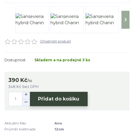
Ohodnotit produkt
Dostupnost
Skladem a na prodejně 3 ks
390 Kč
/
ks
348 Kč
bez DPH
Přidat do košíku
Aktuálni foto:
Ano
Průměr květinače:
12cm