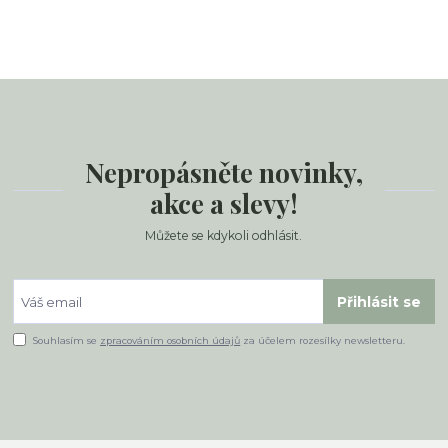
Nepropásněte novinky,
akce a slevy!
Můžete se kdykoli odhlásit.
Přihlásit se
Souhlasím se
zpracováním osobních údajů
za účelem rozesílky newsletteru.