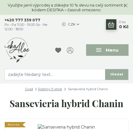
Využijte jarní výprodej a získejte 10 % slevu na celý sortiment s
kódem DESITKA – časově omezeno.
+420 777 339 077
0
ks
CZK
Po - Pa 11.00 - 19.00 So - Ne
0 Kč
12.00 - 18.00
Menu
Hledat
Úvod
Rostliny E-shop
Sansevieria hybrid Chanin
Sansevieria hybrid Chanin
Novinka