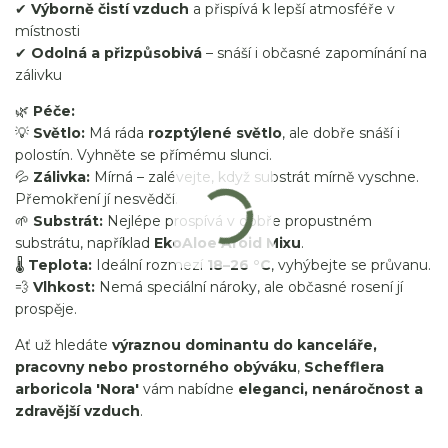
✔
Výborně čistí vzduch
a přispívá k lepší atmosféře v
místnosti
✔
Odolná a přizpůsobivá
– snáší i občasné zapomínání na
zálivku
🌿
Péče:
💡
Světlo:
Má ráda
rozptýlené světlo
, ale dobře snáší i
polostín. Vyhněte se přímému slunci.
💦
Zálivka:
Mírná – zalévejte, když substrát mírně vyschne.
Přemokření jí nesvědčí.
🌱
Substrát:
Nejlépe prospívá v dobře propustném
substrátu, například
EkoAloe Aroid Mixu
.
🌡
Teplota:
Ideální rozmezí
18–26 °C
, vyhýbejte se průvanu.
💨
Vlhkost:
Nemá speciální nároky, ale občasné rosení jí
prospěje.
Ať už hledáte
výraznou dominantu do kanceláře,
pracovny nebo prostorného obýváku
,
Schefflera
arboricola 'Nora'
vám nabídne
eleganci, nenáročnost a
zdravější vzduch
.