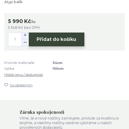
Atyp balík
5 990 Kč
/
ks
5 348 Kč
bez DPH
Přidat do košíku
Průměr květinače:
34cm
Výška:
150cm
Hlídat cenu / dostupnost
Do oblíbených
Záruka spokojenosti
Víme, že si nové rostliny zamilujete, protože za kvalitou si
stojíme, a všechny rostliny osobně vybíráme u našich
prověřených dodavatelů.