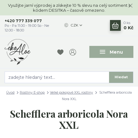
Využijte jarní výprodej a získejte 10 % slevu na celý sortiment s
kódem DESITKA – časově omezeno.
+420 777 339 077
0
ks
CZK
Po - Pa 11.00 - 19.00 So - Ne
0 Kč
12.00 - 18.00
Menu
Hledat
Úvod
Rostliny E-shop
Velké pokojové XXL rostliny
Schefflera arboricola
Nora XXL
Schefflera arboricola Nora
XXL