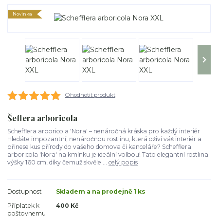
Novinka
Ohodnotit produkt
Šeflera arboricola
Schefflera arboricola 'Nora' – nenáročná kráska pro každý interiér
Hledáte impozantní, nenáročnou rostlinu, která oživí váš interiér a
přinese kus přírody do vašeho domova či kanceláře? Schefflera
arboricola 'Nora' na kmínku je ideální volbou! Tato elegantní rostlina
výšky 160 cm, díky čemuž skvěle ...
celý popis
Dostupnost
Skladem a na prodejně 1 ks
Příplatek k
400 Kč
poštovnemu