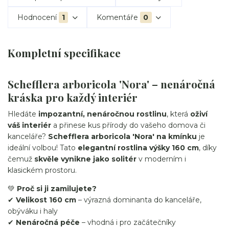
Hodnocení
1
Komentáře
0
Kompletní specifikace
Schefflera arboricola 'Nora' – nenáročná
kráska pro každý interiér
Hledáte
impozantní, nenáročnou rostlinu
, která
oživí
váš interiér
a přinese kus přírody do vašeho domova či
kanceláře?
Schefflera arboricola 'Nora' na kmínku
je
ideální volbou! Tato
elegantní rostlina výšky 160 cm
, díky
čemuž
skvěle vynikne jako solitér
v moderním i
klasickém prostoru.
💚
Proč si ji zamilujete?
✔
Velikost 160 cm
– výrazná dominanta do kanceláře,
obýváku i haly
✔
Nenáročná péče
– vhodná i pro začátečníky