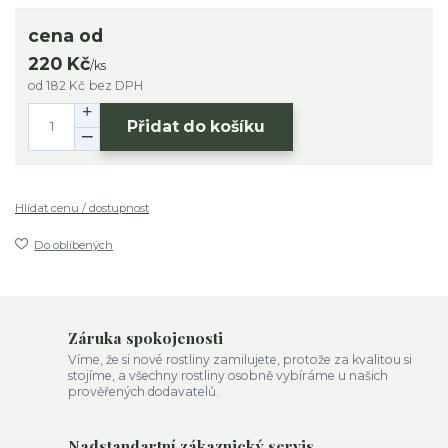
cena od
220 Kč
/
ks
od
182 Kč
bez DPH
Přidat do košíku
Hlídat cenu / dostupnost
Do oblíbených
Záruka spokojenosti
Víme, že si nové rostliny zamilujete, protože za kvalitou si
stojíme, a všechny rostliny osobně vybíráme u našich
prověřených dodavatelů.
Nadstandartní zákaznický servis