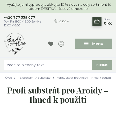
Využijte jarní výprodej a získejte 10 % slevu na celý sortiment s
kódem DESITKA – časově omezeno.
+420 777 339 077
0
ks
CZK
Po - Pa 11.00 - 19.00 So - Ne
0 Kč
12.00 - 18.00
Menu
Hledat
Úvod
Příslušenství
Substráty
Profi substrát pro Aroidy – Ihned k použití
Profi substrát pro Aroidy –
Ihned k použití