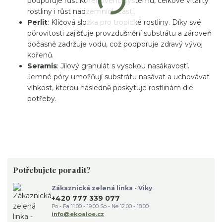
podporuje růst kořenového systému, celkové vitality
rostliny i růst nadzemních částí.
Perlit
: Klíčová složka pro tropické rostliny. Díky své
pórovitosti zajišťuje provzdušnění substrátu a zároveň
dočasně zadržuje vodu, což podporuje zdravý vývoj
kořenů.
Seramis
: Jílový granulát s vysokou nasákavostí.
Jemné póry umožňují substrátu nasávat a uchovávat
vlhkost, kterou následně poskytuje rostlinám dle
potřeby.
Potřebujete poradit?
Zákaznická zelená linka - Viky
+420 777 339 077
Po - Pa 11.00 - 19.00 So - Ne 12.00 - 18.00
info@ekoaloe.cz