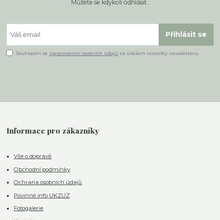
Můžete se kdykoli odhlásit.
Přihlásit se
Souhlasím se
zpracováním osobních údajů
za účelem rozesílky newsletteru.
Informace pro zákazníky
Vše o dopravě
Obchodní podmínky
Ochrana osobních údajů
Povinné info UKZUZ
Fotogalerie