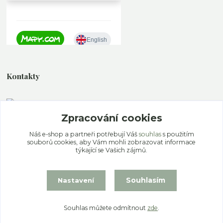
Kontakty
Zpracování cookies
+420 777 339 077
Po - Pa 11.00 - 19.00 So - Ne 12.00 - 18.00
Náš e-shop a partneři potřebují Váš
souhlas
s použitím
souborů cookies, aby Vám mohli zobrazovat informace
info@ekoaloe.cz
týkající se Vašich zájmů.
Souhlasím
Nastavení
Souhlas můžete odmítnout
zde
.
Vytvořeno na
Eshop-rychle.cz