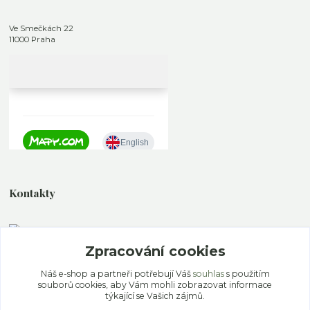
Ve Smečkách 22
11000 Praha
Kontakty
Zpracování cookies
+420 777 339 077
Po - Pa 11.00 - 19.00 So - Ne 12.00 - 18.00
Náš e-shop a partneři potřebují Váš
souhlas
s použitím
souborů cookies, aby Vám mohli zobrazovat informace
info@ekoaloe.cz
týkající se Vašich zájmů.