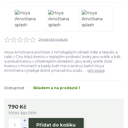
Ohodnotit produkt
Hoya Arnottiana pocházei z himálajských oblastí Indie a Nepálu a
také z Číny.Když kvetou v teplejším podnebí, květy jsou světlé a bílé,
a pokud kvetou v chladnějších oblastech, jsou květy světle žluté.
Kvetou v hroznech a každý květ má oranžový kalich.Hoya
Arnottiana vyžaduje dobře propustnou půdu. ...
celý popis
Dostupnost
Skladem a na prodejně 1
790 Kč
705 Kč
bez DPH
Přidat do košíku