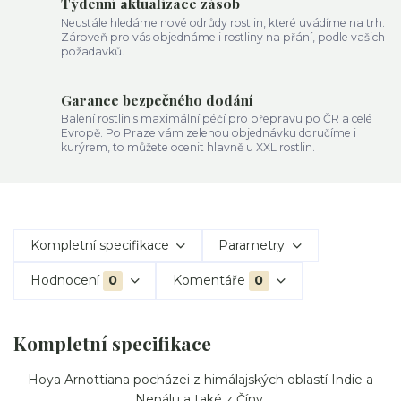
Týdenní aktualizace zásob
Neustále hledáme nové odrůdy rostlin, které uvádíme na trh.
Zároveň pro vás objednáme i rostliny na přání, podle vašich
požadavků.
Garance bezpečného dodání
Balení rostlin s maximální péčí pro přepravu po ČR a celé
Evropě. Po Praze vám zelenou objednávku doručíme i
kurýrem, to můžete ocenit hlavně u XXL rostlin.
Kompletní specifikace
Parametry
Hodnocení
0
Komentáře
0
Kompletní specifikace
Hoya Arnottiana pocházei z himálajských oblastí Indie a
Nepálu a také z Číny.