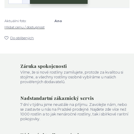
Aktuálni foto:
Ano
Hlídat cenu / dostupnost
Do oblíbených
Záruka spokojenosti
Víme, že si nové rostliny zamilujete, protože za kvalitou si
stojíme, a všechny rostliny osobně vybíráme u našich
prověřených dodavatelů.
Nadstandartní zákaznický servis
7 dní v týdnu jsme neustále na příjmu. Zavolejte nám, nebo
se zastavte u nás na Pražské prodejně. Najdete zde více než
1000 rostlin a to jak nenáročné rostliny, tak i sbírkové raritní
pokojovky.