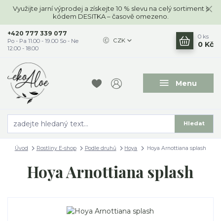
Využijte jarní výprodej a získejte 10 % slevu na celý sortiment s
kódem DESITKA – časově omezeno.
+420 777 339 077
0
ks
CZK
Po - Pa 11.00 - 19.00 So - Ne
0 Kč
12.00 - 18.00
Menu
Hledat
Úvod
Rostliny E-shop
Podle druhů
Hoya
Hoya Arnottiana splash
Hoya Arnottiana splash