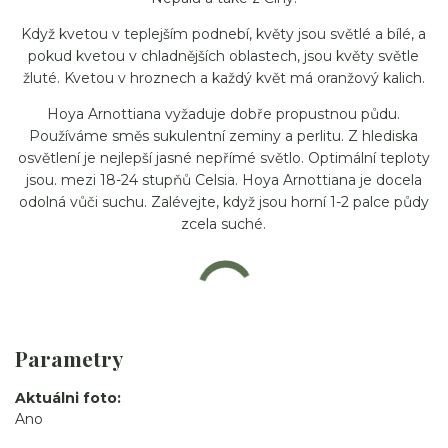
Když kvetou v teplejším podnebí, květy jsou světlé a bílé, a
pokud kvetou v chladnějších oblastech, jsou květy světle
žluté. Kvetou v hroznech a každý květ má oranžový kalich.
Hoya Arnottiana vyžaduje dobře propustnou půdu.
Používáme směs sukulentní zeminy a perlitu. Z hlediska
osvětlení je nejlepší jasné nepřímé světlo. Optimální teploty
jsou. mezi 18-24 stupňů Celsia. Hoya Arnottiana je docela
odolná vůči suchu. Zalévejte, když jsou horní 1-2 palce půdy
zcela suché.
Parametry
Aktuálni foto
Ano