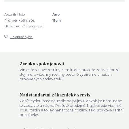
Aktuálni foto:
Ano
Průměr květinače:
11cm
Hlídat cenu / dostupnost
Do oblíbených
Záruka spokojenosti
Víme, že si nové rostliny zamilujete, protože za kvalitou si
stojíme, a všechny rostliny osobně vybíráme u našich
prověřených dodavatelů.
Nadstandartní zákaznický servis
7 dní v týdnu jsme neustále na příjmu. Zavolejte nám, nebo
se zastavte u nás na Pražské prodejně. Najdete zde více než
1000 rostlin a to jak nenáročné rostliny, tak i sbírkové raritní
pokojovky.