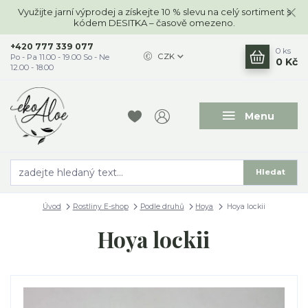
Využijte jarní výprodej a získejte 10 % slevu na celý sortiment s
kódem DESITKA – časově omezeno.
+420 777 339 077
0
ks
CZK
Po - Pa 11.00 - 19.00 So - Ne
0 Kč
12.00 - 18.00
Menu
Hledat
Úvod
Rostliny E-shop
Podle druhů
Hoya
Hoya lockii
Hoya lockii