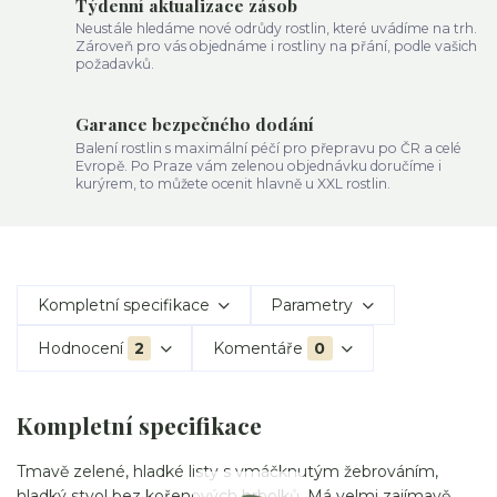
Týdenní aktualizace zásob
Neustále hledáme nové odrůdy rostlin, které uvádíme na trh.
Zároveň pro vás objednáme i rostliny na přání, podle vašich
požadavků.
Garance bezpečného dodání
Balení rostlin s maximální péčí pro přepravu po ČR a celé
Evropě. Po Praze vám zelenou objednávku doručíme i
kurýrem, to můžete ocenit hlavně u XXL rostlin.
Kompletní specifikace
Parametry
Hodnocení
2
Komentáře
0
Kompletní specifikace
Tmavě zelené, hladké listy s vmáčknutým žebrováním,
hladký stvol bez kořenových hrbolků. Má velmi zajímavě