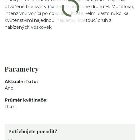
utvářené bílé květy (částečně podobné druhu H. Multiflora),
intenzivně vonící po čokoládě. Kvete velmi často několika
květenstvími najednou, nejčastěji kvetoucí druh z
nabízených voskovek.
Parametry
Aktuálni foto
Ano
Průměr květinače
11cm
Potřebujete poradit?