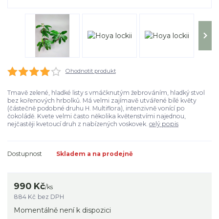
Ohodnotit produkt
Tmavě zelené, hladké listy s vmáčknutým žebrováním, hladký stvol
bez kořenových hrbolků. Má velmi zajímavě utvářené bílé květy
(částečně podobné druhu H. Multiflora), intenzivně vonící po
čokoládě. Kvete velmi často několika květenstvími najednou,
nejčastěji kvetoucí druh z nabízených voskovek.
celý popis
Dostupnost
Skladem a na prodejně
990 Kč
/
ks
884 Kč
bez DPH
Momentálně není k dispozici