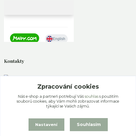
Kontakty
Zpracování cookies
+420 777 339 077
Po - Pa 11.00 - 19.00 So - Ne 12.00 - 18.00
Náš e-shop a partneři potřebují Váš
souhlas
s použitím
souborů cookies, aby Vám mohli zobrazovat informace
info@ekoaloe.cz
týkající se Vašich zájmů.
Souhlasím
Nastavení